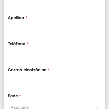
Apellido
*
Teléfono
*
Correo electrónico
*
*
Sede
*
N
o
m
Asunción