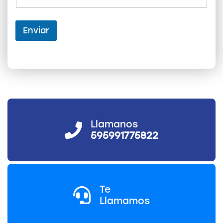
b
r
e
Enviar
*
Llamanos
595991775822
Te
Llamamos