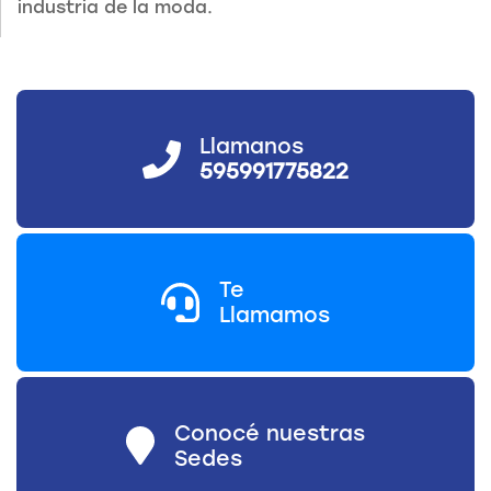
industria de la moda.
Llamanos
595991775822
Te
Llamamos
Conocé nuestras
Sedes