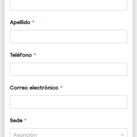
Apellido
*
Teléfono
*
S
Correo electrónico
*
e
d
e
N
o
m
Sede
*
b
r
Asunción
e