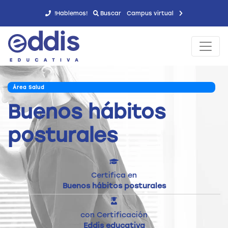
!Hablemos!
Buscar
Campus virtual
Área Salud
Buenos hábitos
posturales
Certifica en
Buenos hábitos posturales
con Certificación
Eddis educativa