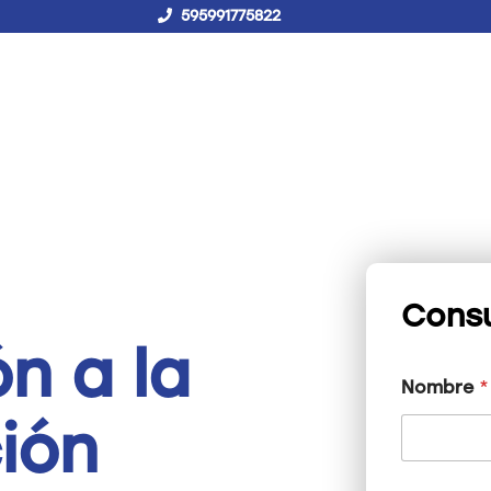
595991775822
!Hablemos!
Buscar
Campus virtual
Consu
n a la
Nombre
*
ión