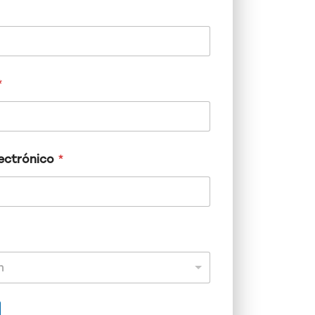
*
ectrónico
*
n