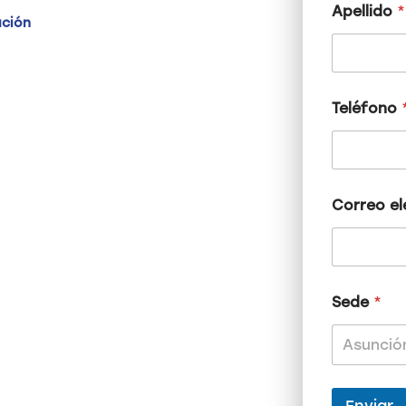
Apellido
*
ación
Teléfono
Correo el
N
Sede
*
o
m
b
Asunció
r
e
T