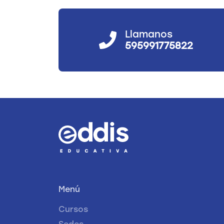
Llamanos
595991775822
Menú
Cursos