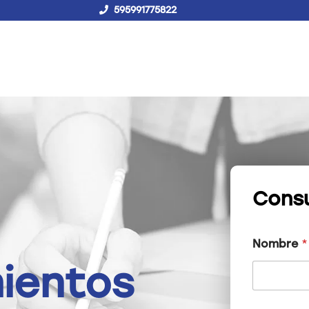
595991775822
!Hablemos!
Buscar
Campus virtual
Consu
Nombre
*
ientos