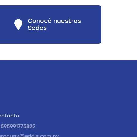
Conocé nuestras
Sedes
ontacto
595991775822
araguay@eddis.com.py