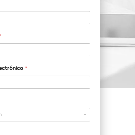
*
ectrónico
*
n