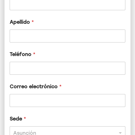
Apellido
*
Teléfono
*
*
Correo electrónico
*
T
e
l
é
f
o
Sede
*
n
o
Asunción
e