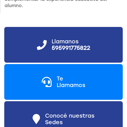
alumno.
Llamanos
595991775822
Te
Llamamos
Conocé nuestras
Sedes