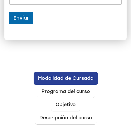
l
e
c
Enviar
t
r
ó
n
i
c
o
Modalidad de Cursada
Programa del curso
Objetivo
Descripción del curso